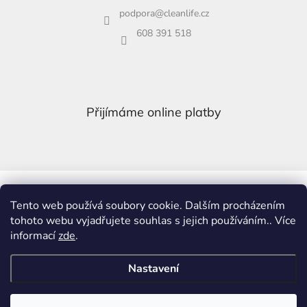
podpora
@
cleanlife.cz
608 391 518
Přijímáme online platby
Obchodní podmínky ★
Kontakty ★
Tento web používá soubory cookie. Dalším procházením
Google recenze - ohodnoťte nás ★
tohoto webu vyjadřujete souhlas s jejich používáním.. Více
informací
zde
.
Nastavení
Vytvořil Shoptet
&