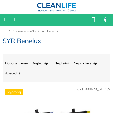
Přejít
na
obsah
NÁKU
KOŠÍK
Domů
/
Prodávané značky
/
SYR Benelux
📌
Katalog
2025/2026
SYR Benelux
📢
VÝPRODEJ
Ř
a
HYGIENA
Doporučujeme
Nejlevnější
Nejdražší
Nejprodávanější
z
e
Abecedně
SESTERNY
n
í
V
Kód:
998629_SHOW
p
BIOFILIE
Výprodej
ý
r
p
o
KANCELÁŘ
i
d
s
u