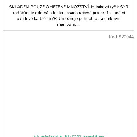
SKLADEM POUZE OMEZENÉ MNOŽSTVÍ. Hliníková tyč k SYR
kartáčům je odolná a lehká násada určená pro profesionální
úklidové kartáče SYR. Umožňuje pohodlnou a efektivní
manipulaci...
Kód:
920044
Aluminiová tyč k SYR kartáčům