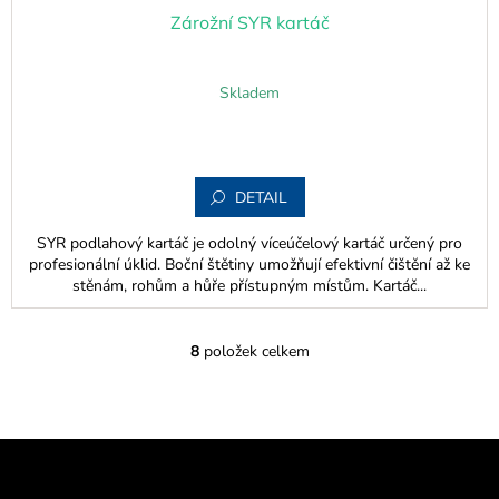
Zárožní SYR kartáč
Skladem
DETAIL
SYR podlahový kartáč je odolný víceúčelový kartáč určený pro
profesionální úklid. Boční štětiny umožňují efektivní čištění až ke
stěnám, rohům a hůře přístupným místům. Kartáč...
8
položek celkem
O
v
l
á
d
Z
a
á
c
p
Odebírat newsletter