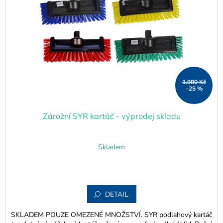
p
VZDUCH
k
r
t
o
ů
ÚKLID
d
u
k
TRANSFER
t
ů
1.980 Kč
PODLAHY
–25 %
Přihlášení
Zárožní SYR kartáč - výprodej skladu
Skladem
DETAIL
SKLADEM POUZE OMEZENÉ MNOŽSTVÍ. SYR podlahový kartáč