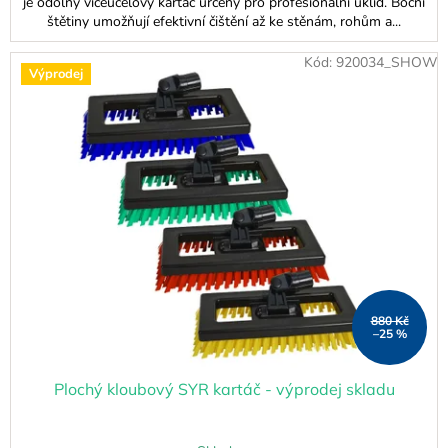
je odolný víceúčelový kartáč určený pro profesionální úklid. Boční
štětiny umožňují efektivní čištění až ke stěnám, rohům a...
Kód:
920034_SHOW
Výprodej
880 Kč
–25 %
Plochý kloubový SYR kartáč - výprodej skladu