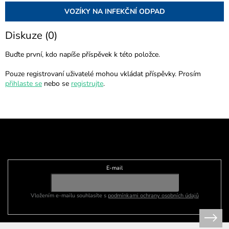
VOZÍKY NA INFEKČNÍ ODPAD
Diskuze (0)
Buďte první, kdo napíše příspěvek k této položce.
Pouze registrovaní uživatelé mohou vkládat příspěvky. Prosím
přihlaste se
nebo se
registrujte
.
Z
á
p
Odebírat newsletter
a
t
E-mail
í
Vložením e-mailu souhlasíte s
podmínkami ochrany osobních údajů