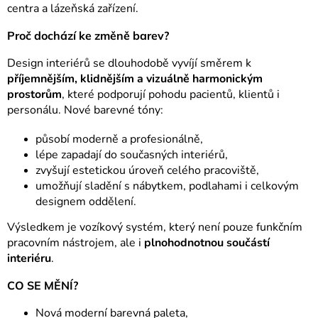
centra a lázeňská zařízení.
VZDUCH
Proč dochází ke změně barev?
ÚKLID
Design interiérů se dlouhodobě vyvíjí směrem k
příjemnějším, klidnějším a vizuálně harmonickým
TRANSFER
prostorům
, které podporují pohodu pacientů, klientů i
personálu. Nové barevné tóny:
PODLAHY
působí moderně a profesionálně,
lépe zapadají do současných interiérů,
Přihlášení
zvyšují estetickou úroveň celého pracoviště,
umožňují sladění s nábytkem, podlahami i celkovým
designem oddělení.
Výsledkem je vozíkový systém, který není pouze funkčním
pracovním nástrojem, ale i
plnohodnotnou součástí
interiéru
.
CO SE MĚNÍ?
Nová moderní barevná paleta,