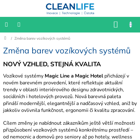
Přejít
na
obsah
NÁKU
KOŠÍK
Domů
/
Změna barev vozíkových systémů
📌
Katalog
2025/2026
Změna barev vozíkových systémů
📢
NOVÝ VZHLED, STEJNÁ KVALITA
VÝPRODEJ
Vozíkové systémy
Magic Line a Magic Hotel
přicházejí v
HYGIENA
novém barevném provedení, které reflektuje aktuální
trendy v oblasti interiérového designu zdravotnických,
SESTERNY
sociálních i hotelových provozů. Nová barevná paleta
přináší modernější, elegantnější a nadčasový vzhled, aniž by
jakkoliv ovlivnila funkčnost, ergonomii či kvalitu zpracování.
BIOFILIE
Cílem změny je nabídnout zákazníkům ještě větší možnosti
KANCELÁŘ
přizpůsobení vozíkových systémů konkrétnímu prostředí –
od nemocnic a domovů pro seniory až po hotely, wellness