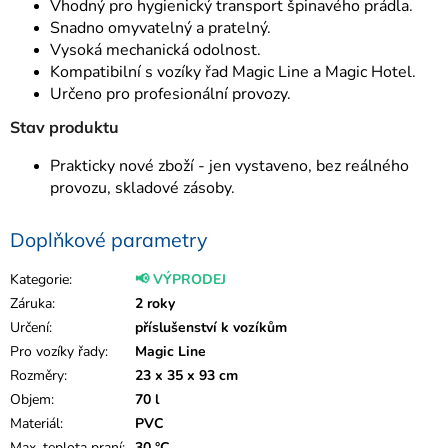
Vhodný pro hygienický transport špinavého prádla.
Snadno omyvatelný a pratelný.
Vysoká mechanická odolnost.
Kompatibilní s vozíky řad Magic Line a Magic Hotel.
Určeno pro profesionální provozy.
Stav produktu
Prakticky nové zboží - jen vystaveno, bez reálného
provozu, skladové zásoby.
Doplňkové parametry
Kategorie
:
📢 VÝPRODEJ
Záruka
:
2 roky
Určení
:
příslušenství k vozíkům
Pro vozíky řady
:
Magic Line
Rozměry
:
23 x 35 x 93 cm
Objem
:
70 l
Materiál
:
PVC
Max. teplota praní
:
30 °C