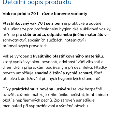
Detailní popis produktu
Vak na prádlo 70 l – různé barevné varianty
Plastifikovaný vak 70 l se zipem
je praktické a odolné
příslušenství pro profesionální hygienické a úklidové vozíky,
určené pro
sběr prádla, odpadu nebo jiného materiálu
ve
zdravotnictví, sociálních službách, hotelnictví i
průmyslových provozech.
Vak je vyroben z
kvalitního plastifikovaného materiálu
,
který vyniká vysokou pevností, odolností vůči vlhkosti a
chemickým přípravkům používaným při dezinfekci. Hladký
povrch umožňuje
snadné čištění a rychlé schnutí
, čímž
přispívá k dodržování přísných hygienických standardů.
Díky
praktickému zipovému uzávěru
lze vak bezpečně
uzavřít, což minimalizuje riziko úniku nečistot, kontaminace
okolí a nepříjemných pachů. Zip zároveň usnadňuje
manipulaci při vyprazdňování a výměně obsahu.