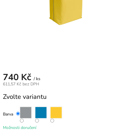
VZDUCH
ÚKLID
TRANSFER
PODLAHY
Přihlášení
740 Kč
/ ks
611,57 Kč bez DPH
Měrná
Zvolte variantu
cena:
Barva
Možnosti doručení