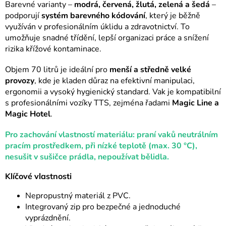
Barevné varianty –
modrá, červená, žlutá, zelená a šedá
–
podporují
systém barevného kódování
, který je běžně
využíván v profesionálním úklidu a zdravotnictví. To
umožňuje snadné třídění, lepší organizaci práce a snížení
rizika křížové kontaminace.
Objem 70 litrů je ideální pro
menší a středně velké
provozy
, kde je kladen důraz na efektivní manipulaci,
ergonomii a vysoký hygienický standard. Vak je kompatibilní
s profesionálními vozíky TTS, zejména řadami
Magic Line a
Magic Hotel
.
Pro zachování vlastností materiálu: praní vaků neutrálním
pracím prostředkem, při nízké teplotě (max. 30 °C),
nesušit v sušičce prádla, nepoužívat bělidla.
Klíčové vlastnosti
Nepropustný materiál z PVC.
Integrovaný zip pro bezpečné a jednoduché
vyprázdnění.