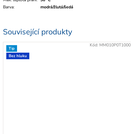
Barva
:
modrá/žlutá/šedá
Související produkty
Kód:
MM010P0T1000
Tip
Bez hluku