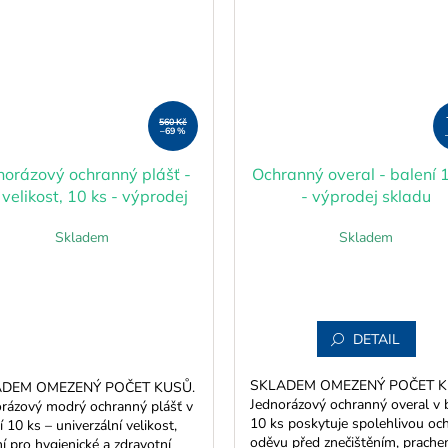
560 Kč
–69 %
norázový ochranný plášť -
Ochranný overal - balení 
 velikost, 10 ks - výprodej
- výprodej skladu
skladu
Skladem
Skladem
DETAIL
SKLADEM OMEZENÝ POČET K
DEM OMEZENÝ POČET KUSŮ.
Jednorázový ochranný overal v 
rázový modrý ochranný plášť v
10 ks poskytuje spolehlivou oc
í 10 ks – univerzální velikost,
oděvu před znečištěním, prache
ní pro hygienické a zdravotní