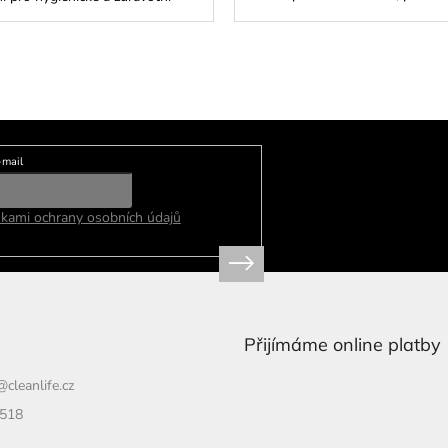
kapalinami. Lehký a pohodlný
ředí.
materiál...
-mail
kami ochrany osobních údajů
Přijímáme online platby
@
cleanlife.cz
 518