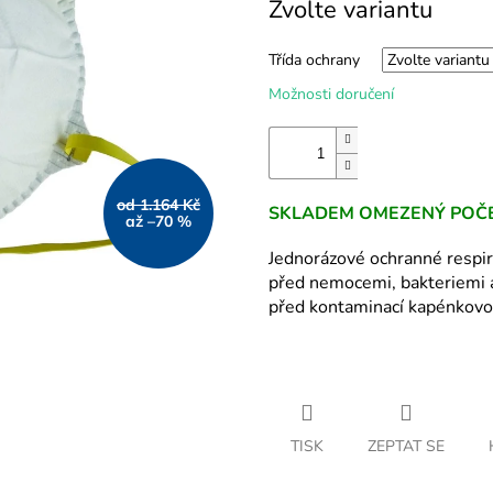
Zvolte variantu
hvězdiček.
cena:
Třída ochrany
Možnosti doručení
od 1.164 Kč
SKLADEM OMEZENÝ POČE
až –70 %
Jednorázové ochranné respir
před nemocemi, bakteriemi 
před kontaminací kapénkovo
TISK
ZEPTAT SE