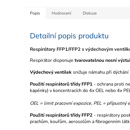
Popis
Hodnocení
Diskuze
Detailní popis produktu
Respirátory FFP1/FFP2 s výdechovým ventil
Respirátor disponuje
tvarovatelnou nosní výzt
Výdechový ventilek
snižuje námahu při dýchání 
Použití respirátorů třídy FFP1
- ochrana proti 
kapénky) v koncentracích do 4x OEL nebo 4x PEL
OEL = limit pracovní expozice,
PEL = přípustný e
Použití respirátorů třídy FFP2
- respirátory posk
prachům, kouřům, aerosolům a fibrogenním lát