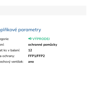
plňkové parametry
egorie
:
📢 VÝPRODEJ
ení
:
ochranné pomůcky
et ks v balení
:
12
da ochrany
:
FFP1/FFP2
echový ventilek
:
ano