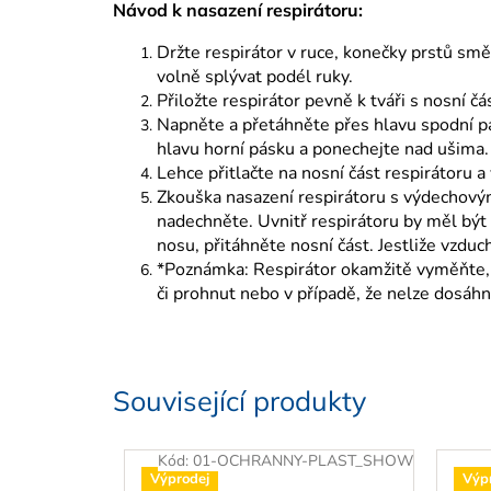
Návod k nasazení respirátoru:
Držte respirátor v ruce, konečky prstů smě
volně splývat podél ruky.
Přiložte respirátor pevně k tváři s nosní čá
Napněte a přetáhněte přes hlavu spodní pá
hlavu horní pásku a ponechejte nad ušima.
Lehce přitlačte na nosní část respirátoru a
Zkouška nasazení respirátoru s výdechovým
nadechněte. Uvnitř respirátoru by měl být 
nosu, přitáhněte nosní část. Jestliže vzdu
*Poznámka: Respirátor okamžitě vyměňte, p
či prohnut nebo v případě, že nelze dosáhn
Související produkty
Kód:
01-OCHRANNY-PLAST_SHOW
Výprodej
Výp