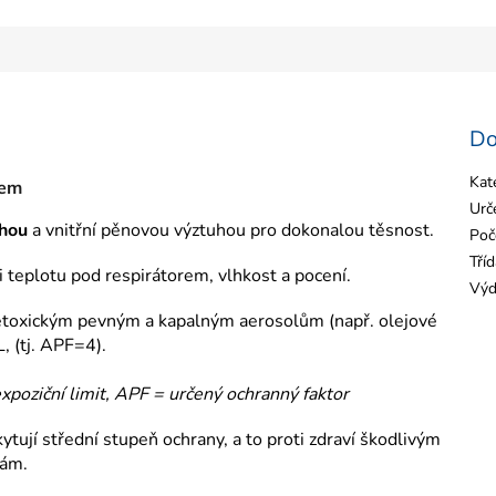
Do
Kat
kem
Urč
uhou
a vnitřní pěnovou výztuhou pro dokonalou těsnost.
Poč
Tří
i teplotu pod respirátorem, vlhkost a pocení.
Výd
netoxickým pevným a kapalným aerosolům (např. olejové
, (tj. APF=4).
xpoziční limit,
APF = určený ochranný faktor
ytují střední stupeň ochrany, a to proti zdraví škodlivým
kám.