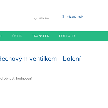
NÁKUPNÍ
Prázdný košík
Přihlášení
KOŠÍK
CH
ÚKLID
TRANSFER
PODLAHY
dechovým ventilkem - balení
drobnosti hodnocení