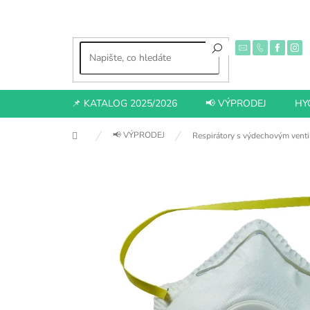
Přejít
na
obsah
📌 KATALOG 2025/2026
📢 VÝPRODEJ
HY
Domů
📢 VÝPRODEJ
Respirátory s výdechovým venti