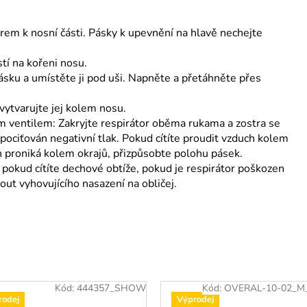
rem k nosní části. Pásky k upevnění na hlavě nechejte
stí na kořeni nosu.
sku a umístěte ji pod uši. Napněte a přetáhněte přes
 vytvarujte jej kolem nosu.
 ventilem: Zakryjte respirátor oběma rukama a zostra se
pociťován negativní tlak. Pokud cítíte proudit vzduch kolem
ch proniká kolem okrajů, přizpůsobte polohu pásek.
okud cítíte dechové obtíže, pokud je respirátor poškozen
out vyhovujícího nasazení na obličej.
Kód:
444357_SHOW
Kód:
OVERAL-10-02_
rodej
Výprodej