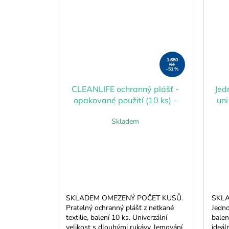
1.680
Kč
–51 %
CLEANLIFE ochranný plášť -
Jed
opakované použití (10 ks) -
uni
výprodej skladu
Skladem
SKLADEM OMEZENÝ POČET KUSŮ.
SKLA
Pratelný ochranný plášť z netkané
Jedno
textilie, balení 10 ks. Univerzální
balen
velikost s dlouhými rukávy, lemování
ideál