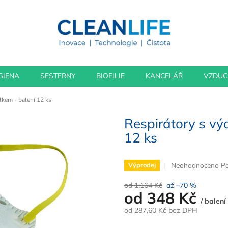
GIENA
SESTERNY
BIOFILIE
KANCELÁŘ
VZDU
lkem - balení 12 ks
Respirátory s vý
12 ks
Průměrné
Neohodnoceno
Po
Výprodej
hodnocení
produktu
od 1.164 Kč
až –70 %
od
348 Kč
je
/ balení
0,0
od
287,60 Kč
bez DPH
z
5
Měrná