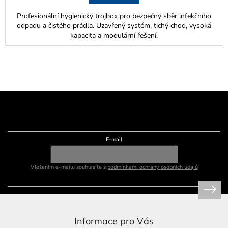
Profesionální hygienický trojbox pro bezpečný sběr infekčního
odpadu a čistého prádla. Uzavřený systém, tichý chod, vysoká
kapacita a modulární řešení.
Z
á
p
Odebírat newsletter
a
t
E-mail
í
Vložením e-mailu souhlasíte s
podmínkami ochrany osobních údajů
Informace pro Vás