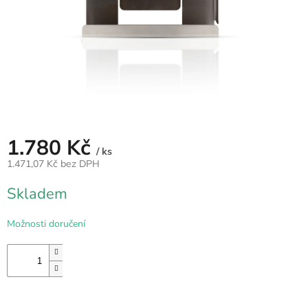
VZDUCH
ÚKLID
TRANSFER
PODLAHY
1.780 Kč
/ ks
Přihlášení
1.471,07 Kč bez DPH
Měrná
Skladem
cena:
Možnosti doručení