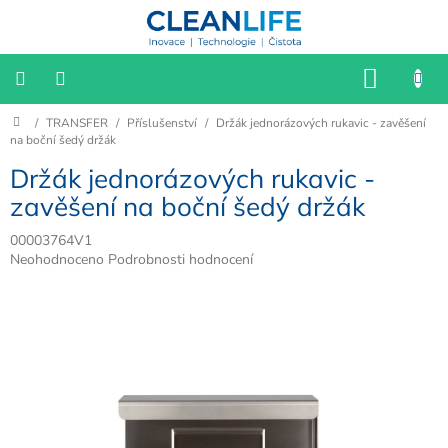
Přejít
na
obsah
NÁKU
KOŠÍK
Domů
/
TRANSFER
/
Příslušenství
/
Držák jednorázových rukavic - zavěšení
📌
Katalog
na boční šedý držák
2025/2026
Držák jednorázových rukavic -
📢
zavěšení na boční šedý držák
VÝPRODEJ
00003764V1
HYGIENA
Průměrné
Neohodnoceno
Podrobnosti hodnocení
hodnocení
produktu
SESTERNY
je
0,0
z
BIOFILIE
5
hvězdiček.
KANCELÁŘ